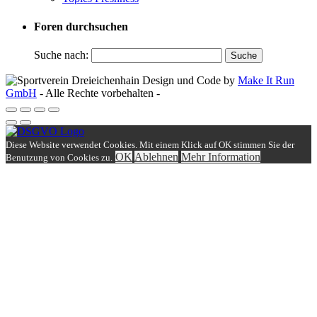
Foren durchsuchen
Suche nach:
Design und Code by
Make It Run
GmbH
- Alle Rechte vorbehalten -
Diese Website verwendet Cookies. Mit einem Klick auf OK stimmen Sie der
OK
Ablehnen
Mehr Information
Benutzung von Cookies zu.
Einloggen
Benutzername
Passwort
Angemeldet bleiben