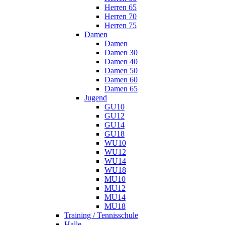
Herren 65
Herren 70
Herren 75
Damen
Damen
Damen 30
Damen 40
Damen 50
Damen 60
Damen 65
Jugend
GU10
GU12
GU14
GU18
WU10
WU12
WU14
WU18
MU10
MU12
MU14
MU18
Training / Tennisschule
Halle