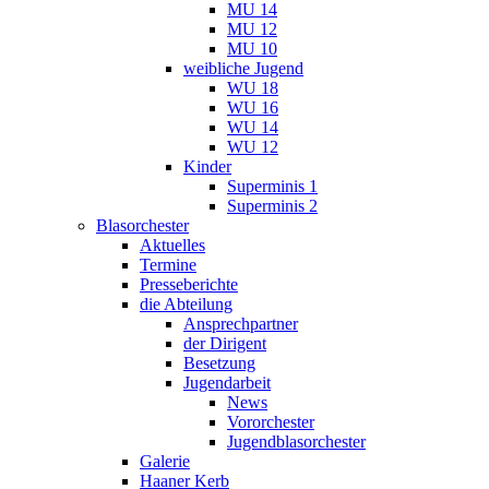
MU 14
MU 12
MU 10
weibliche Jugend
WU 18
WU 16
WU 14
WU 12
Kinder
Superminis 1
Superminis 2
Blasorchester
Aktuelles
Termine
Presseberichte
die Abteilung
Ansprechpartner
der Dirigent
Besetzung
Jugendarbeit
News
Vororchester
Jugendblasorchester
Galerie
Haaner Kerb