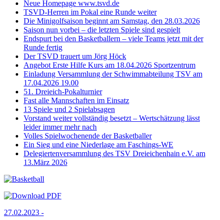
Neue Homepage www.tsvd.de
TSVD-Herren im Pokal eine Runde weiter
Die Minigolfsaison beginnt am Samstag, den 28.03.2026
Saison nun vorbei – die letzten Spiele sind gespielt
Endspurt bei den Basketballern – viele Teams jetzt mit der
Runde fertig
Der TSVD trauert um Jörg Höck
Angebot Erste Hilfe Kurs am 18.04.2026 Sportzentrum
Einladung Versammlung der Schwimmabteilung TSV am
17.04.2026 19.00
51. Dreieich-Pokalturnier
Fast alle Mannschaften im Einsatz
13 Spiele und 2 Spielabsagen
Vorstand weiter vollständig besetzt – Wertschätzung lässt
leider immer mehr nach
Volles Spielwochenende der Basketballer
Ein Sieg und eine Niederlage am Faschings-WE
Delegiertenversammlung des TSV Dreieichenhain e.V. am
13.März 2026
27.02.2023 -