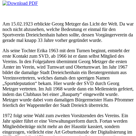
Am 15.02.1923 erblickte Georg Metzger das Licht der Welt. Da war
noch nicht abzusehen, welche Bedeutung er einmal für den
Sportverein Dreieichenhain haben sollte, dessen Vorgängerverein da
gerade mal knapp 33 Jahre vorher gegründet wurde.
Als seine Tochter Erika 1963 mit dem Turnen beginnt, entsteht der
erste Kontakt zum SVD, ab 1966 ist er dann selbst Mitglied des
Vereins. In den Folgejahren übernimmt Georg Metzger die ersten
Ämter im Verein, wird Turnwart und Oberturnwart. Im Jahr 1967
bildet die damalige Stadt Dreieichenhain ein Beratergremium aus
Vereinsvertretern, welches damals den sperrigen Namen
„Sportdeputation“ bekam. Hier wurde der SVD durch Georg
Metzger vertreten. Im Juli 1968 wurde dann ein Meilenstein gefeiert,
indem das Clubhaus bei einer „Bauparty“ eingeweiht wurde.
Metzger wurde dabei vom damaligen Bürgermeister Hans Pfrommer
feierlich der Wappenteller der Stadt Dreieich überreicht.
1972 folgt seine Wahl zum zweiten Vorsitzenden des Vereins. Ein
Jahr später führt er eine Verwaltungsreform durch. Fortan werden
Mitgliedsbeiträge nicht mehr an der Haustür kassiert, sondern
eingezogen, vielleicht eine Art Geburtsstunde der Digitalisierung im