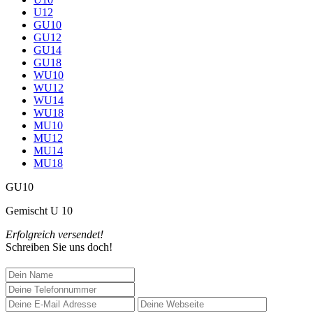
U12
GU10
GU12
GU14
GU18
WU10
WU12
WU14
WU18
MU10
MU12
MU14
MU18
GU10
Gemischt U 10
Erfolgreich versendet!
Schreiben Sie uns doch!