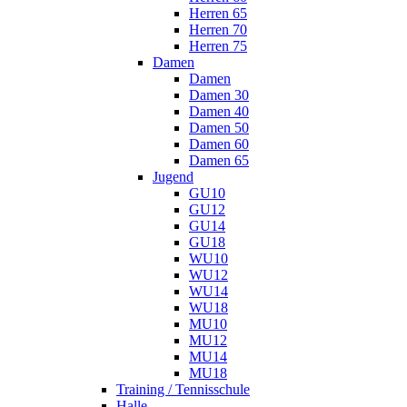
Herren 65
Herren 70
Herren 75
Damen
Damen
Damen 30
Damen 40
Damen 50
Damen 60
Damen 65
Jugend
GU10
GU12
GU14
GU18
WU10
WU12
WU14
WU18
MU10
MU12
MU14
MU18
Training / Tennisschule
Halle