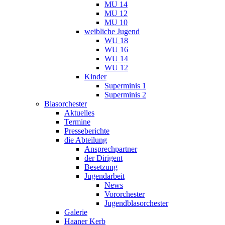
MU 14
MU 12
MU 10
weibliche Jugend
WU 18
WU 16
WU 14
WU 12
Kinder
Superminis 1
Superminis 2
Blasorchester
Aktuelles
Termine
Presseberichte
die Abteilung
Ansprechpartner
der Dirigent
Besetzung
Jugendarbeit
News
Vororchester
Jugendblasorchester
Galerie
Haaner Kerb