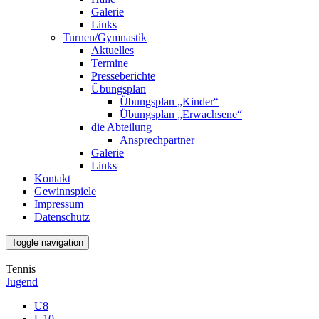
Galerie
Links
Turnen/Gymnastik
Aktuelles
Termine
Presseberichte
Übungsplan
Übungsplan „Kinder“
Übungsplan „Erwachsene“
die Abteilung
Ansprechpartner
Galerie
Links
Kontakt
Gewinnspiele
Impressum
Datenschutz
Toggle navigation
Tennis
Jugend
U8
U10