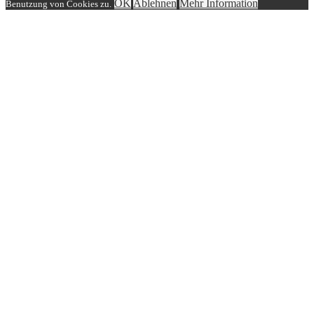
OK
Ablehnen
Mehr Information
Benutzung von Cookies zu.
Einloggen
Benutzername
Passwort
Angemeldet bleiben
Benutzername vergessen?
Passwort vergessen?
Benutzername vergessen?
Gebe einfach Deine E-Mail Adresse ein, mit der Du dich