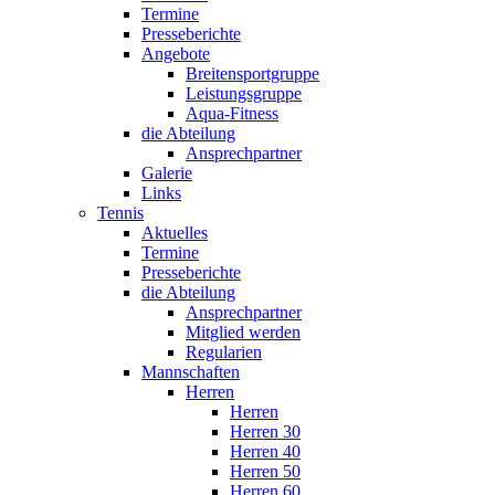
Termine
Presseberichte
Angebote
Breitensportgruppe
Leistungsgruppe
Aqua-Fitness
die Abteilung
Ansprechpartner
Galerie
Links
Tennis
Aktuelles
Termine
Presseberichte
die Abteilung
Ansprechpartner
Mitglied werden
Regularien
Mannschaften
Herren
Herren
Herren 30
Herren 40
Herren 50
Herren 60