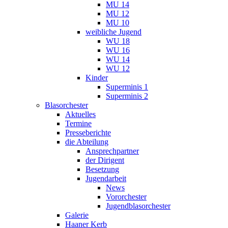
MU 14
MU 12
MU 10
weibliche Jugend
WU 18
WU 16
WU 14
WU 12
Kinder
Superminis 1
Superminis 2
Blasorchester
Aktuelles
Termine
Presseberichte
die Abteilung
Ansprechpartner
der Dirigent
Besetzung
Jugendarbeit
News
Vororchester
Jugendblasorchester
Galerie
Haaner Kerb