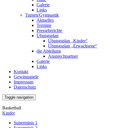
Galerie
Links
Turnen/Gymnastik
Aktuelles
Termine
Presseberichte
Übungsplan
Übungsplan „Kinder“
Übungsplan „Erwachsene“
die Abteilung
Ansprechpartner
Galerie
Links
Kontakt
Gewinnspiele
Impressum
Datenschutz
Toggle navigation
Basketball
Kinder
Superminis 1
Superminis 2