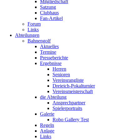
Mitgliedschaft
Satzung
Clubhaus
Fan-Artikel
Forum
Links
Abteilungen
Bahnengolf
Aktuelles
Termine
Presseberichte
Ergebnisse
Herren
Senioren
Vereinsrangliste
Dreieich-Pokalturnier
Vereinsmeisterschaft
die Abteilung
Ansprechpartner
Spielerportraits
Galerie
Robo Gallery Test
Regeln
Anlage
Links