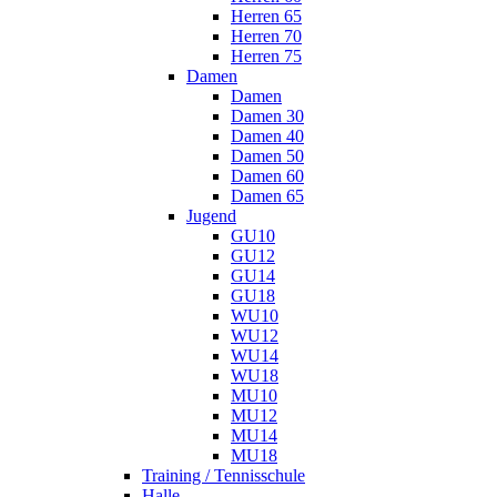
Herren 65
Herren 70
Herren 75
Damen
Damen
Damen 30
Damen 40
Damen 50
Damen 60
Damen 65
Jugend
GU10
GU12
GU14
GU18
WU10
WU12
WU14
WU18
MU10
MU12
MU14
MU18
Training / Tennisschule
Halle