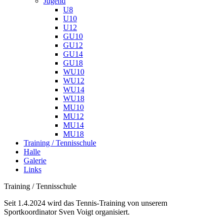
Jugend
U8
U10
U12
GU10
GU12
GU14
GU18
WU10
WU12
WU14
WU18
MU10
MU12
MU14
MU18
Training / Tennisschule
Halle
Galerie
Links
Training / Tennisschule
Seit 1.4.2024 wird das Tennis-Training von unserem
Sportkoordinator Sven Voigt organisiert.