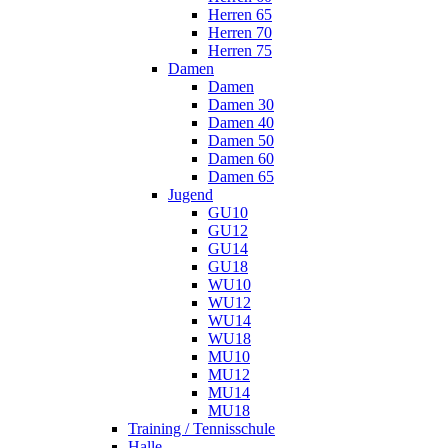
Herren 65
Herren 70
Herren 75
Damen
Damen
Damen 30
Damen 40
Damen 50
Damen 60
Damen 65
Jugend
GU10
GU12
GU14
GU18
WU10
WU12
WU14
WU18
MU10
MU12
MU14
MU18
Training / Tennisschule
Halle