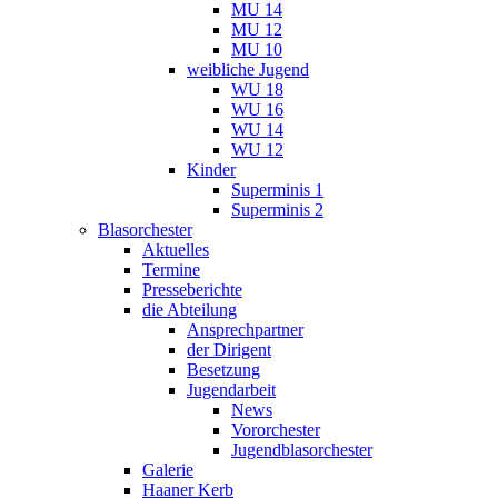
MU 14
MU 12
MU 10
weibliche Jugend
WU 18
WU 16
WU 14
WU 12
Kinder
Superminis 1
Superminis 2
Blasorchester
Aktuelles
Termine
Presseberichte
die Abteilung
Ansprechpartner
der Dirigent
Besetzung
Jugendarbeit
News
Vororchester
Jugendblasorchester
Galerie
Haaner Kerb