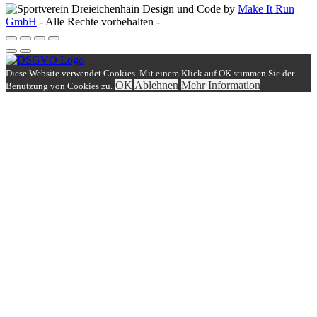
Design und Code by
Make It Run
GmbH
- Alle Rechte vorbehalten -
Diese Website verwendet Cookies. Mit einem Klick auf OK stimmen Sie der
OK
Ablehnen
Mehr Information
Benutzung von Cookies zu.
Einloggen
Benutzername
Passwort
Angemeldet bleiben
Benutzername vergessen?
Passwort vergessen?