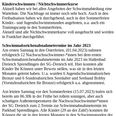
Kinderschwimmen / Nichtschwimmerkurse
Aktuell haben wir bei allen Angeboten der Schwimmabteilung eine
Warteliste. Die Nachfrage ist immer noch sehr hoch. Auch in den
Freibadsaison haben wir durchgehend, auch in den Sommerferien
Kinder.- und Jugendschwimmstunden angeboten, u.a. auch ein
Trainingscamp in den Sommerferien.
Aktuell sind alle Nichtschwimmerkurse voll ausgebucht und werden
in Frankfurt durchgeführt.
Schwimmabzeichenabnahmetermine im Jahr 2023
Am ersten Samstag in den Osterferien, (01.04.2023) nahmen
erfolgreich 12 Nachwuchsschwimmer-*innen bei dem ersten
Schwimmabzeichenabnahmetermin im Jahr 2023 im Hallenbad
Dreieich Sprendlingen der SG-Dreieich teil. Hier konnten alle
Kinder Ihr Können unter Beweis stellen, was sie in den letzten
Monaten gelernt haben. U.a. wurden 6 Jugendschwimmabzeichen
Bronze und 6 Sonderabzeichen Seeräuber und Seehund Bobby
(Vorstufenabzeichen für Bronze) erfolgreich u.a. abgenommen.
Am letzten Samstag vor den Sommerferien (15.07.2023) trafen sich
bereits um 06.30h in der Frühe bei tollem sonnigen, aber auch
schattigen Außentemperaturen die Nachwuchsschwimmer*innen
der SG Dreieich zum 2.Termin zur Schwimmabnahmetermin im
Parkbad Sprendlingen. Alle Kinder (29 an der Zahl!) konnten ihr
Können die sie in den letzten Monaten in den Schwimmstunden der