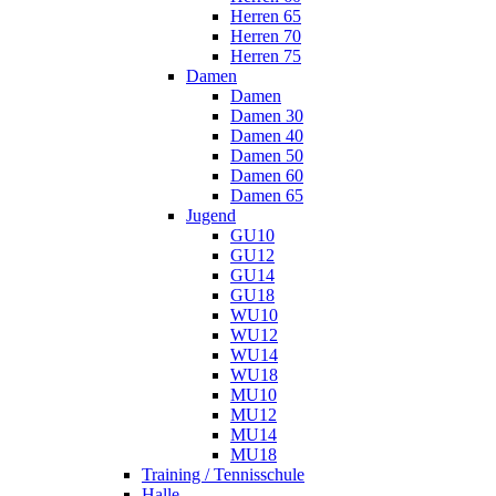
Herren 65
Herren 70
Herren 75
Damen
Damen
Damen 30
Damen 40
Damen 50
Damen 60
Damen 65
Jugend
GU10
GU12
GU14
GU18
WU10
WU12
WU14
WU18
MU10
MU12
MU14
MU18
Training / Tennisschule
Halle