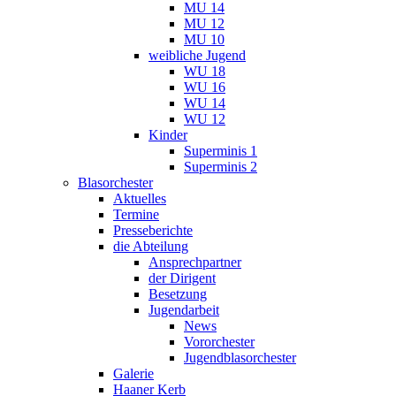
MU 14
MU 12
MU 10
weibliche Jugend
WU 18
WU 16
WU 14
WU 12
Kinder
Superminis 1
Superminis 2
Blasorchester
Aktuelles
Termine
Presseberichte
die Abteilung
Ansprechpartner
der Dirigent
Besetzung
Jugendarbeit
News
Vororchester
Jugendblasorchester
Galerie
Haaner Kerb