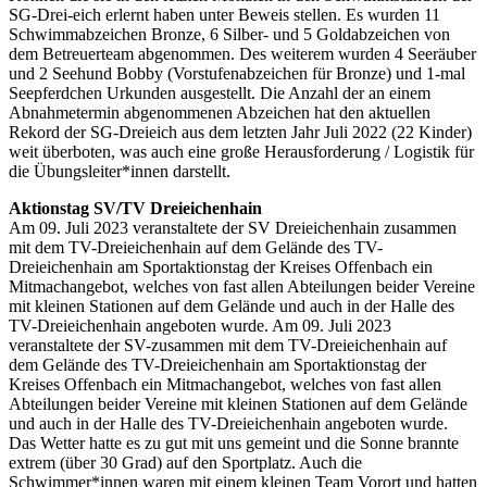
SG-Drei-eich erlernt haben unter Beweis stellen. Es wurden 11
Schwimmabzeichen Bronze, 6 Silber- und 5 Goldabzeichen von
dem Betreuerteam abgenommen. Des weiterem wurden 4 Seeräuber
und 2 Seehund Bobby (Vorstufenabzeichen für Bronze) und 1-mal
Seepferdchen Urkunden ausgestellt. Die Anzahl der an einem
Abnahmetermin abgenommenen Abzeichen hat den aktuellen
Rekord der SG-Dreieich aus dem letzten Jahr Juli 2022 (22 Kinder)
weit überboten, was auch eine große Herausforderung / Logistik für
die Übungsleiter*innen darstellt.
Aktionstag SV/TV Dreieichenhain
Am 09. Juli 2023 veranstaltete der SV Dreieichenhain zusammen
mit dem TV-Dreieichenhain auf dem Gelände des TV-
Dreieichenhain am Sportaktionstag der Kreises Offenbach ein
Mitmachangebot, welches von fast allen Abteilungen beider Vereine
mit kleinen Stationen auf dem Gelände und auch in der Halle des
TV-Dreieichenhain angeboten wurde. Am 09. Juli 2023
veranstaltete der SV-zusammen mit dem TV-Dreieichenhain auf
dem Gelände des TV-Dreieichenhain am Sportaktionstag der
Kreises Offenbach ein Mitmachangebot, welches von fast allen
Abteilungen beider Vereine mit kleinen Stationen auf dem Gelände
und auch in der Halle des TV-Dreieichenhain angeboten wurde.
Das Wetter hatte es zu gut mit uns gemeint und die Sonne brannte
extrem (über 30 Grad) auf den Sportplatz. Auch die
Schwimmer*innen waren mit einem kleinen Team Vorort und hatten