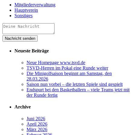
Mitgliederverwaltung
Hauptverein
Sonstiges
Neueste Beiträge
Neue Homepage www.tsvd.de
TSVD-Herren im Pokal eine Runde weiter
Die Minigolfsaison beginnt am Samstag, den
28.03.2026
Saison nun vorbei – die letzten Spiele sind gespielt
Endspurt bei den Basketballern – viele Teams jetzt mit
der Runde fertig
Archive
Juni 2026
April 2026
März 2026
Februar 2026