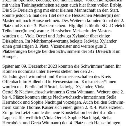
mit vielen Trainingseinheiten zeigten auch hier ihren vollen Erfolg.
Die SG-Dreieich ging mit einer kleinen Mannschaft an den Start,
konnte jedoch 6-mal den Titel der/ die Hessischen Meister(in) der
Master mit nach Hause nehmen. Des Weiteren konnten 6-mal der 2.
Platz und 8 x der 3. Platz erreichen. Highlights für die SG -Dreieich
Teilnehmer(innen) waren: Hessischen Meisterin der Masters
wurden u.a. Viola Oertel und Jadwiga Xylander über einige
Disziplinen. Im Mehrkampf-wertung belegte Jadwiga Xylander
einen großartigen 3. Platz. Vizemeister und weitere gute 3.
Platzierungen belegte bei den Schwimmern der SG-Dreieich Kim
Hampel.
Später am 09. Dezember 2023 konnten die Schwimmer*innen Ihr
Können nochmals unter Beweis stellen bei den 27.
Einladungsschwimmfest und Kreismeisterschaften des Kreis
Offenbach im Hallenbad in Heusenstamm. Kreismeister*innen
wurden u.a. Ferdinand Hörstel, Jadwiga Xylander, Viola
Oertel & Nachwuchsschwimmerin Greta Wittmann. Weitere gute 2.
bis 4. Plätze konnten einige Nachwuchsschwimmerinnen Stella
Herrnböck und Sophie Nachtigal vorzeigen. Auch bei den Schwim-
mern konnte Thomas Kaiser sich einen guten 2. & 4. Platz erzielen.
Zur guten Letzt konnte die neue Konstellation bei der 4 x 50m
Lagenstaffel weiblich (Viola Oertel. Sophie Nachtigal, Stella
Herrnböck und Greta Wittmann) den 4. Platz nach Hause bringen.