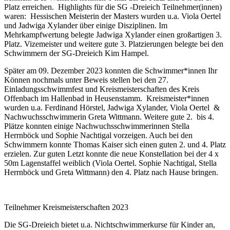
Platz erreichen. Highlights für die SG -Dreieich Teilnehmer(innen)
waren: Hessischen Meisterin der Masters wurden u.a. Viola Oertel
und Jadwiga Xylander über einige Disziplinen. Im
Mehrkampfwertung belegte Jadwiga Xylander einen großartigen 3.
Platz. Vizemeister und weitere gute 3. Platzierungen belegte bei den
Schwimmern der SG-Dreieich Kim Hampel.
Später am 09. Dezember 2023 konnten die Schwimmer*innen Ihr
Können nochmals unter Beweis stellen bei den 27.
Einladungsschwimmfest und Kreismeisterschaften des Kreis
Offenbach im Hallenbad in Heusenstamm. Kreismeister*innen
wurden u.a. Ferdinand Hörstel, Jadwiga Xylander, Viola Oertel &
Nachwuchsschwimmerin Greta Wittmann. Weitere gute 2. bis 4.
Plätze konnten einige Nachwuchsschwimmerinnen Stella
Herrnböck und Sophie Nachtigal vorzeigen. Auch bei den
Schwimmern konnte Thomas Kaiser sich einen guten 2. und 4. Platz
erzielen. Zur guten Letzt konnte die neue Konstellation bei der 4 x
50m Lagenstaffel weiblich (Viola Oertel. Sophie Nachtigal, Stella
Herrnböck und Greta Wittmann) den 4. Platz nach Hause bringen.
Teilnehmer Kreismeisterschaften 2023
Die SG-Dreieich bietet u.a. Nichtschwimmerkurse für Kinder an,