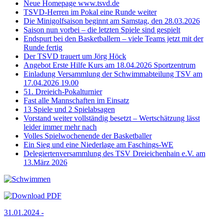
Neue Homepage www.tsvd.de
TSVD-Herren im Pokal eine Runde weiter
Die Minigolfsaison beginnt am Samstag, den 28.03.2026
Saison nun vorbei – die letzten Spiele sind gespielt
Endspurt bei den Basketballern – viele Teams jetzt mit der
Runde fertig
Der TSVD trauert um Jörg Höck
Angebot Erste Hilfe Kurs am 18.04.2026 Sportzentrum
Einladung Versammlung der Schwimmabteilung TSV am
17.04.2026 19.00
51. Dreieich-Pokalturnier
Fast alle Mannschaften im Einsatz
13 Spiele und 2 Spielabsagen
Vorstand weiter vollständig besetzt – Wertschätzung lässt
leider immer mehr nach
Volles Spielwochenende der Basketballer
Ein Sieg und eine Niederlage am Faschings-WE
Delegiertenversammlung des TSV Dreieichenhain e.V. am
13.März 2026
31.01.2024 -