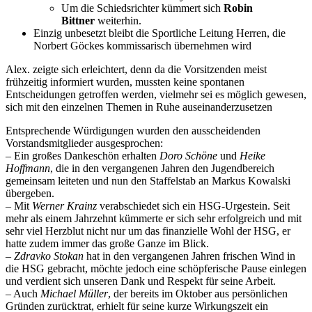
Um die Schiedsrichter kümmert sich
Robin
Bittner
weiterhin.
Einzig unbesetzt bleibt die Sportliche Leitung Herren, die
Norbert Göckes kommissarisch übernehmen wird
Alex. zeigte sich erleichtert, denn da die Vorsitzenden meist
frühzeitig informiert wurden, mussten keine spontanen
Entscheidungen getroffen werden, vielmehr sei es möglich gewesen,
sich mit den einzelnen Themen in Ruhe auseinanderzusetzen
Entsprechende Würdigungen wurden den ausscheidenden
Vorstandsmitglieder ausgesprochen:
– Ein großes Dankeschön erhalten
Doro Schöne
und
Heike
Hoffmann
, die in den vergangenen Jahren den Jugendbereich
gemeinsam leiteten und nun den Staffelstab an Markus Kowalski
übergeben.
– Mit
Werner Krainz
verabschiedet sich ein HSG-Urgestein. Seit
mehr als einem Jahrzehnt kümmerte er sich sehr erfolgreich und mit
sehr viel Herzblut nicht nur um das finanzielle Wohl der HSG, er
hatte zudem immer das große Ganze im Blick.
–
Zdravko Stokan
hat in den vergangenen Jahren frischen Wind in
die HSG gebracht, möchte jedoch eine schöpferische Pause einlegen
und verdient sich unseren Dank und Respekt für seine Arbeit.
– Auch
Michael Müller
, der bereits im Oktober aus persönlichen
Gründen zurücktrat, erhielt für seine kurze Wirkungszeit ein