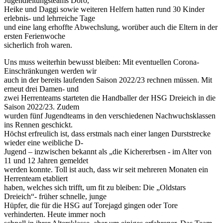
Jugendleitungsteams Doro,
Heike und Daggi sowie weiteren Helfern hatten rund 30 Kinder
erlebnis‐ und lehrreiche Tage
und eine lang erhoffte Abwechslung, worüber auch die Eltern in der
ersten Ferienwoche
sicherlich froh waren.
Uns muss weiterhin bewusst bleiben: Mit eventuellen Corona‐
Einschränkungen werden wir
auch in der bereits laufenden Saison 2022/23 rechnen müssen. Mit
erneut drei Damen‐ und
zwei Herrenteams starteten die Handballer der HSG Dreieich in die
Saison 2022/23. Zudem
wurden fünf Jugendteams in den verschiedenen Nachwuchsklassen
ins Rennen geschickt.
Höchst erfreulich ist, dass erstmals nach einer langen Durststrecke
wieder eine weibliche D‐
Jugend – inzwischen bekannt als „die Kichererbsen ‐ im Alter von
11 und 12 Jahren gemeldet
werden konnte. Toll ist auch, dass wir seit mehreren Monaten ein
Herrenteam etabliert
haben, welches sich trifft, um fit zu bleiben: Die „Oldstars
Dreieich“‐ früher schnelle, junge
Hüpfer, die für die HSG auf Torejagd gingen oder Tore
verhinderten. Heute immer noch