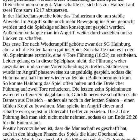
Dreieicherinnen sehr gut. Man schaffte es, sich bis zur Halbzeit auf
zwei Tore zum 15:17 abzusetzen.
In der Halbzeitansprache lobte das Trainerteam die nun stabile
Abwehr. Im Angriff sollte noch mehr Bewegung ins Spiel gebracht
werden und die Spielzüge sollten konsequent gespielt werden.
Außerdem verlangte man im Angriff, weiter durchzuziehen um so
Lücken zu schaffen.
Das erste Tor nach Wiederanpfiff gehörte zwar der SG Hainburg,
aber auch die Enten kamen gut ins Spiel. So schaffte man es in der
40. Spielminute erstmals, eine 4-Tore Führung (18:22) zu erarbeiten.
Leider gelang es in dieser Spielphase nicht, die Führung weiter
auszubauen und so eine Vorentscheidung zu treffen. Stattdessen
wurde im Angriff phasenweise zu ungeduldig gespielt, sodass die
Heimmannschaft immer wieder zu leichten Balleroberungen kam.
So konnte Hainburg das Spiel offen halten und die Dreieicher
Führung auf zwei Tore reduzieren. Die letzten zehn Spielminuten
waren ein offener Schlagabtausch. Glücklicherweise schafften es die
Damen aus Dreieich – anders als noch in der letzten Saison – einen
kühlen Kopf zu bewahren. Man spielte im Angriff clever und
schaffte es so, selbst in Unterzahl Treffer zu erzielen. Die 2-Tore
Führung ließ man sich nicht mehr nehmen, sodass es am Ende 26:28
für die Enten stand.
Positiv hervorzuheben ist, dass die Mannschaft es geschafft hat,
auch in den hitzigen Phasen des Spiels die klare Oberhand zu
behalten. Man hat es geschafft, die Führung seit der 25. Spielminute