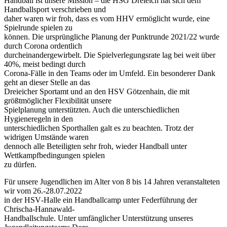
Handball ist unsere Mission – die HSG Dreieich hat sich dem
Handballsport verschrieben und
daher waren wir froh, dass es vom HHV ermöglicht wurde, eine
Spielrunde spielen zu
können. Die ursprüngliche Planung der Punktrunde 2021/22 wurde
durch Corona ordentlich
durcheinandergewirbelt. Die Spielverlegungsrate lag bei weit über
40%, meist bedingt durch
Corona‐Fälle in den Teams oder im Umfeld. Ein besonderer Dank
geht an dieser Stelle an das
Dreieicher Sportamt und an den HSV Götzenhain, die mit
größtmöglicher Flexibilität unsere
Spielplanung unterstützten. Auch die unterschiedlichen
Hygieneregeln in den
unterschiedlichen Sporthallen galt es zu beachten. Trotz der
widrigen Umstände waren
dennoch alle Beteiligten sehr froh, wieder Handball unter
Wettkampfbedingungen spielen
zu dürfen.
Für unsere Jugendlichen im Alter von 8 bis 14 Jahren veranstalteten
wir vom 26.‐28.07.2022
in der HSV‐Halle ein Handballcamp unter Federführung der
Chrischa‐Hannawald‐
Handballschule. Unter umfänglicher Unterstützung unseres