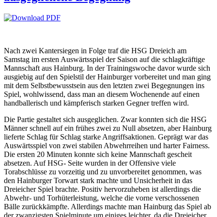
Nach zwei Kantersiegen in Folge traf die HSG Dreieich am
Samstag im ersten Auswärtsspiel der Saison auf die schlagkräftige
Mannschaft aus Hainburg. In der Trainingswoche davor wurde sich
ausgiebig auf den Spielstil der Hainburger vorbereitet und man ging
mit dem Selbstbewusstsein aus den letzten zwei Begegnungen ins
Spiel, wohlwissend, dass man an diesem Wochenende auf einen
handballerisch und kämpferisch starken Gegner treffen wird.
Die Partie gestaltet sich ausgeglichen. Zwar konnten sich die HSG
Männer schnell auf ein frühes zwei zu Null absetzen, aber Hainburg
lieferte Schlag für Schlag starke Angriffsaktionen. Geprägt war das
Auswärtsspiel von zwei stabilen Abwehrreihen und harter Fairness.
Die ersten 20 Minuten konnte sich keine Mannschaft gescheit
absetzen. Auf HSG- Seite wurden in der Offensive viele
Torabschlüsse zu vorzeitig und zu unvorbereitet genommen, was
den Hainburger Torwart stark machte und Unsicherheit in das
Dreieicher Spiel brachte. Positiv hervorzuheben ist allerdings die
Abwehr- und Torhüterleistung, welche die vorne verschossenen
Bälle zurückkämpfte. Allerdings machte man Hainburg das Spiel ab
der zwanzigsten Spielminute um einiges leichter, da die Dreieicher