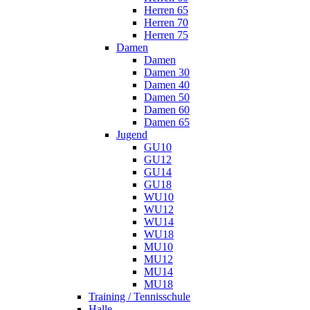
Herren 65
Herren 70
Herren 75
Damen
Damen
Damen 30
Damen 40
Damen 50
Damen 60
Damen 65
Jugend
GU10
GU12
GU14
GU18
WU10
WU12
WU14
WU18
MU10
MU12
MU14
MU18
Training / Tennisschule
Halle