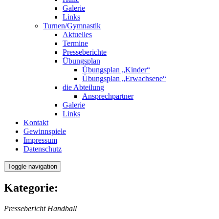
Galerie
Links
Turnen/Gymnastik
Aktuelles
Termine
Presseberichte
Übungsplan
Übungsplan „Kinder“
Übungsplan „Erwachsene“
die Abteilung
Ansprechpartner
Galerie
Links
Kontakt
Gewinnspiele
Impressum
Datenschutz
Toggle navigation
Kategorie:
Pressebericht Handball