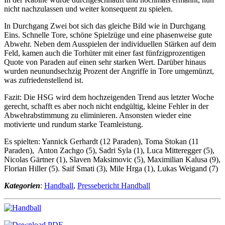
nicht nachzulassen und weiter konsequent zu spielen.
In Durchgang Zwei bot sich das gleiche Bild wie in Durchgang
Eins. Schnelle Tore, schöne Spielzüge und eine phasenweise gute
Abwehr. Neben dem Ausspielen der individuellen Stärken auf dem
Feld, kamen auch die Torhüter mit einer fast fünfzigprozentigen
Quote von Paraden auf einen sehr starken Wert. Darüber hinaus
wurden neunundsechzig Prozent der Angriffe in Tore umgemünzt,
was zufriedenstellend ist.
Fazit: Die HSG wird dem hochzeigenden Trend aus letzter Woche
gerecht, schafft es aber noch nicht endgültig, kleine Fehler in der
Abwehrabstimmung zu eliminieren. Ansonsten wieder eine
motivierte und rundum starke Teamleistung.
Es spielten: Yannick Gerhardt (12 Paraden), Toma Stokan (11
Paraden), Anton Zachgo (5), Sadri Syla (1), Luca Mitteregger (5),
Nicolas Gärtner (1), Slaven Maksimovic (5), Maximilian Kalusa (9),
Florian Hiller (5). Saif Smati (3), Mile Hrga (1), Lukas Weigand (7)
Kategorien
:
Handball
,
Pressebericht Handball