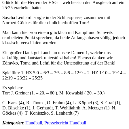
Glück für die Herren der HSG – welche sich den Ausgleich auf ein
25:25 erarbeitet hatten.
Sascha Lenhardt sorgte in der Schlussphase, zusammen mit
Norbert Göckes für die sehnlich erhofften Tore!
Man kann hier von einem glücklich mit Kampf und Schweiß
erarbeiteten Punkt sprechen, da beide Anfangsphasen völlig, jedoch
klassisch, verschlafen wurden.
Ein großer Dank geht auch an unsere Damen 1, welche uns
tatkräftig und lautstark unterstützt haben! Ebenso danken wir
Zdravko, Toma und Lehrl für die Unterstützung auf der Bank!
Spielfilm: 1. HZ 5:0 – 6:3 – 7:5 – 8:8 – 12:9 – 2. HZ 1:10 – 19:14 –
22:19 – 23:22 – 25:25
Es spielten:
Tor: J. Greiner (1. – 20. – 60.), M. Kowalski ( 20. – 30.)
C. Karst (4), R. Thoma, O. Frahm (4), L. Köppel (3), S. Graf (1),
D. Blischke (1), J. Gerhardt, T. Wohlfahrth, A. Metzger (1), N.
Göckes (4), T. Konietzko, S. Lenhardt (7)
Kategorien
:
Handball
,
Pressebericht Handball