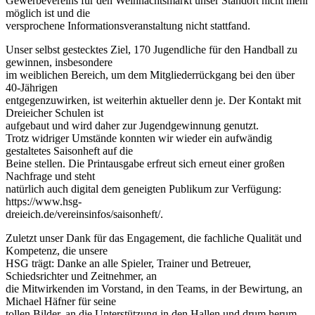
Gewerbevereins für den Weihnachtsmarkt unser Standort nicht mehr
möglich ist und die
versprochene Informationsveranstaltung nicht stattfand.
Unser selbst gestecktes Ziel, 170 Jugendliche für den Handball zu
gewinnen, insbesondere
im weiblichen Bereich, um dem Mitgliederrückgang bei den über
40‐Jährigen
entgegenzuwirken, ist weiterhin aktueller denn je. Der Kontakt mit
Dreieicher Schulen ist
aufgebaut und wird daher zur Jugendgewinnung genutzt.
Trotz widriger Umstände konnten wir wieder ein aufwändig
gestaltetes Saisonheft auf die
Beine stellen. Die Printausgabe erfreut sich erneut einer großen
Nachfrage und steht
natürlich auch digital dem geneigten Publikum zur Verfügung:
https://www.hsg‐
dreieich.de/vereinsinfos/saisonheft/.
Zuletzt unser Dank für das Engagement, die fachliche Qualität und
Kompetenz, die unsere
HSG trägt: Danke an alle Spieler, Trainer und Betreuer,
Schiedsrichter und Zeitnehmer, an
die Mitwirkenden im Vorstand, in den Teams, in der Bewirtung, an
Michael Häfner für seine
tollen Bilder, an die Unterstützung in den Hallen und drum herum,