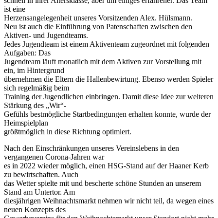
schnell in ihrer Altersklasse, aber um einiges erfahrener. Das Team
ist eine
Herzensangelegenheit unseres Vorsitzenden Alex. Hülsmann.
Neu ist auch die Einführung von Patenschaften zwischen den
Aktiven‐ und Jugendteams.
Jedes Jugendteam ist einem Aktiventeam zugeordnet mit folgenden
Aufgaben: Das
Jugendteam läuft monatlich mit dem Aktiven zur Vorstellung mit
ein, im Hintergrund
übernehmen die Eltern die Hallenbewirtung. Ebenso werden Spieler
sich regelmäßig beim
Training der Jugendlichen einbringen. Damit diese Idee zur weiteren
Stärkung des „Wir“‐
Gefühls bestmögliche Startbedingungen erhalten konnte, wurde der
Heimspielplan
größtmöglich in diese Richtung optimiert.
Nach den Einschränkungen unseres Vereinslebens in den
vergangenen Corona‐Jahren war
es in 2022 wieder möglich, einen HSG‐Stand auf der Haaner Kerb
zu bewirtschaften. Auch
das Wetter spielte mit und bescherte schöne Stunden an unserem
Stand am Untertor. Am
diesjährigen Weihnachtsmarkt nehmen wir nicht teil, da wegen eines
neuen Konzepts des