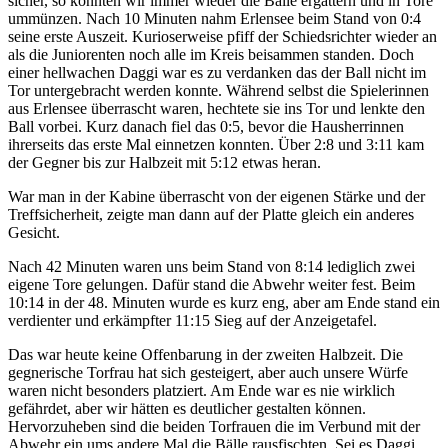
sicher, so konnten wir immer wieder die Bälle ergattern und in Tore
ummünzen. Nach 10 Minuten nahm Erlensee beim Stand von 0:4
seine erste Auszeit. Kurioserweise pfiff der Schiedsrichter wieder an
als die Juniorenten noch alle im Kreis beisammen standen. Doch
einer hellwachen Daggi war es zu verdanken das der Ball nicht im
Tor untergebracht werden konnte. Während selbst die Spielerinnen
aus Erlensee überrascht waren, hechtete sie ins Tor und lenkte den
Ball vorbei. Kurz danach fiel das 0:5, bevor die Hausherrinnen
ihrerseits das erste Mal einnetzen konnten. Über 2:8 und 3:11 kam
der Gegner bis zur Halbzeit mit 5:12 etwas heran.
War man in der Kabine überrascht von der eigenen Stärke und der
Treffsicherheit, zeigte man dann auf der Platte gleich ein anderes
Gesicht.
Nach 42 Minuten waren uns beim Stand von 8:14 lediglich zwei
eigene Tore gelungen. Dafür stand die Abwehr weiter fest. Beim
10:14 in der 48. Minuten wurde es kurz eng, aber am Ende stand ein
verdienter und erkämpfter 11:15 Sieg auf der Anzeigetafel.
Das war heute keine Offenbarung in der zweiten Halbzeit. Die
gegnerische Torfrau hat sich gesteigert, aber auch unsere Würfe
waren nicht besonders platziert. Am Ende war es nie wirklich
gefährdet, aber wir hätten es deutlicher gestalten können.
Hervorzuheben sind die beiden Torfrauen die im Verbund mit der
Abwehr ein ums andere Mal die Bälle rausfischten. Sei es Daggi