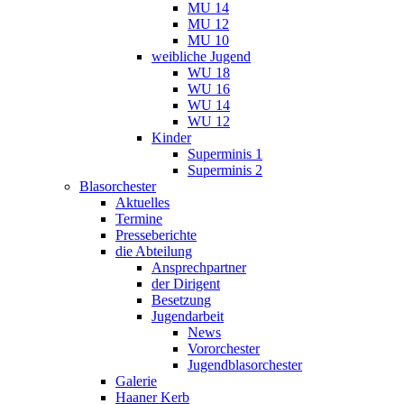
MU 14
MU 12
MU 10
weibliche Jugend
WU 18
WU 16
WU 14
WU 12
Kinder
Superminis 1
Superminis 2
Blasorchester
Aktuelles
Termine
Presseberichte
die Abteilung
Ansprechpartner
der Dirigent
Besetzung
Jugendarbeit
News
Vororchester
Jugendblasorchester
Galerie
Haaner Kerb