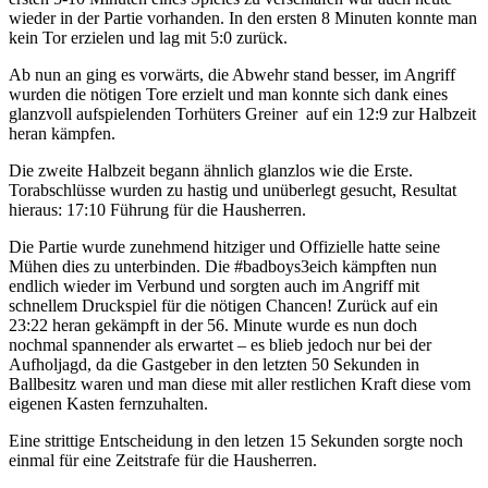
wieder in der Partie vorhanden. In den ersten 8 Minuten konnte man
kein Tor erzielen und lag mit 5:0 zurück.
Ab nun an ging es vorwärts, die Abwehr stand besser, im Angriff
wurden die nötigen Tore erzielt und man konnte sich dank eines
glanzvoll aufspielenden Torhüters Greiner auf ein 12:9 zur Halbzeit
heran kämpfen.
Die zweite Halbzeit begann ähnlich glanzlos wie die Erste.
Torabschlüsse wurden zu hastig und unüberlegt gesucht, Resultat
hieraus: 17:10 Führung für die Hausherren.
Die Partie wurde zunehmend hitziger und Offizielle hatte seine
Mühen dies zu unterbinden. Die #badboys3eich kämpften nun
endlich wieder im Verbund und sorgten auch im Angriff mit
schnellem Druckspiel für die nötigen Chancen! Zurück auf ein
23:22 heran gekämpft in der 56. Minute wurde es nun doch
nochmal spannender als erwartet – es blieb jedoch nur bei der
Aufholjagd, da die Gastgeber in den letzten 50 Sekunden in
Ballbesitz waren und man diese mit aller restlichen Kraft diese vom
eigenen Kasten fernzuhalten.
Eine strittige Entscheidung in den letzen 15 Sekunden sorgte noch
einmal für eine Zeitstrafe für die Hausherren.