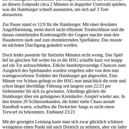
an diesem Zeitpunkt circa 2 Minuten in doppelter Unterzahl spielten,
was die Hainburger schnell ausnutzten, um sich auf 3 Tore
abzusetzen.
Zur Pause stand es 12:9 für die Hainburger. Mit einer desolaten
Angriffsleistung, meist durch nicht effiziente Torabschlüsse und die
daraus entstehenden Konterangriffe der Gegner machte man den
Hausherren stark und zum dominierenden Spielfaktor. Das musste
im nächsten Durchgang geändert werden.
Doch leider passierte für fünfzehn Minuten recht wenig. Das Spiel
lief im gleichen Stil weiter bis es die HSG schaffte kurz vor knapp
auf ein Tor aufzuschließen. Etliche hundertprozentige Chancen zum
Ausgleich des Spielstandes wurden vergeben oder von dem nun
warmgeworfenen Torhüter der Hainburger gut abgewehrt. Eine
Minute vor Schluss gelingt es der HSG nun tatsächlich die erste und
schon längst überfällige Führung seit langem zum 22:23 per
Siebenmeter für sich zu gewinnen. Allerdings glichen die
Hainburger über ein gelungenes Kreisläufer- Anspiel wieder aus. In
den letzten 20 Schlusssekunden, die leider mehr Chaos anstatt
Handball waren, schafften die Dreieicher Jungs es nicht einen
Torwurf zu bekommen. Endstand 23:23
Mit der gezeigten Leistung kann man sich zwar glücklich schätzen
wenigstens einen Punkt mit nach Dreieich zu nehmen, aber ein fader