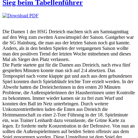
Sieg beim Tabellenführer
Die Damen 1 der HSG Dreieich machten sich am Samstagmittag
auf den Weg zum zweiten Auswärtsspiel der Saison. Gastgeber war
die SG Hainburg, die man aus der letzten Saison noch gut kannte.
Anders, als in den beiden Spielen der vergangenen Saison wollte
man den positiven Trend der letzten Woche mitnehmen und dieses
Mal als Sieger den Platz verlassen.
Die Partie startete gut für die Damen aus Dreieich, nach etwa fünf
gespielten Minuten konnte man sich auf 2:4 absetzen. Das
Tempospiel nach vorne klappte gut und auch aus dem gebundenen
Spiel konnten durch Spielabläufe leichte Tore erzielt werden. In der
Abwehr hatten die Dreieicherinnen in den ersten 20 Minuten
Probleme, die Außenspielerinnen der Hausherrinnen unter Kontrolle
zu bekommen. Immer wieder kamen sie zu frei zum Wurf und
konnten den Ball im Netz unterbringen. Durch weitere
Unkonzentriertheiten luden die Enten aus Dreieich die
Heimmannschaft zu einer 2-Tore Führung in der 18. Spielminute
ein, was Trainer Lenhardt dazu veranlasste, die Grüne Karte zu
legen. Er forderte mehr Konzentration in der Defensive. Von nun an
sollten die Außenspielerinnen auf beiden Seiten offensiv aus dem
Spiel genommen werden. Diese Umstellung tat dem Spiel der