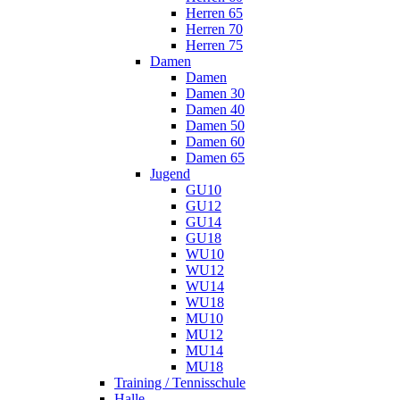
Herren 65
Herren 70
Herren 75
Damen
Damen
Damen 30
Damen 40
Damen 50
Damen 60
Damen 65
Jugend
GU10
GU12
GU14
GU18
WU10
WU12
WU14
WU18
MU10
MU12
MU14
MU18
Training / Tennisschule
Halle