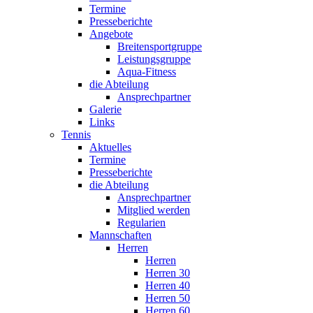
Termine
Presseberichte
Angebote
Breitensportgruppe
Leistungsgruppe
Aqua-Fitness
die Abteilung
Ansprechpartner
Galerie
Links
Tennis
Aktuelles
Termine
Presseberichte
die Abteilung
Ansprechpartner
Mitglied werden
Regularien
Mannschaften
Herren
Herren
Herren 30
Herren 40
Herren 50
Herren 60