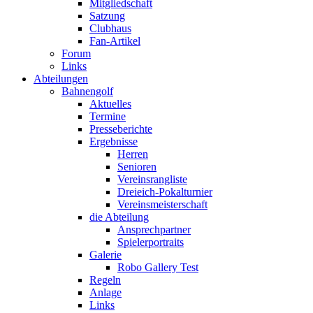
Mitgliedschaft
Satzung
Clubhaus
Fan-Artikel
Forum
Links
Abteilungen
Bahnengolf
Aktuelles
Termine
Presseberichte
Ergebnisse
Herren
Senioren
Vereinsrangliste
Dreieich-Pokalturnier
Vereinsmeisterschaft
die Abteilung
Ansprechpartner
Spielerportraits
Galerie
Robo Gallery Test
Regeln
Anlage
Links