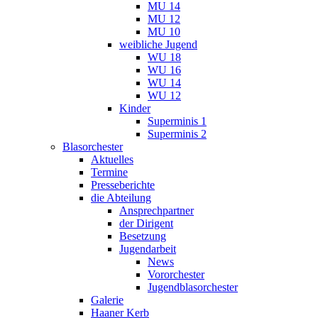
MU 14
MU 12
MU 10
weibliche Jugend
WU 18
WU 16
WU 14
WU 12
Kinder
Superminis 1
Superminis 2
Blasorchester
Aktuelles
Termine
Presseberichte
die Abteilung
Ansprechpartner
der Dirigent
Besetzung
Jugendarbeit
News
Vororchester
Jugendblasorchester
Galerie
Haaner Kerb