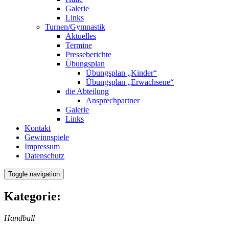
Galerie
Links
Turnen/Gymnastik
Aktuelles
Termine
Presseberichte
Übungsplan
Übungsplan „Kinder“
Übungsplan „Erwachsene“
die Abteilung
Ansprechpartner
Galerie
Links
Kontakt
Gewinnspiele
Impressum
Datenschutz
Toggle navigation
Kategorie:
Handball