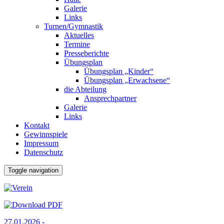
Galerie
Links
Turnen/Gymnastik
Aktuelles
Termine
Presseberichte
Übungsplan
Übungsplan „Kinder“
Übungsplan „Erwachsene“
die Abteilung
Ansprechpartner
Galerie
Links
Kontakt
Gewinnspiele
Impressum
Datenschutz
Toggle navigation
27.01.2026 -