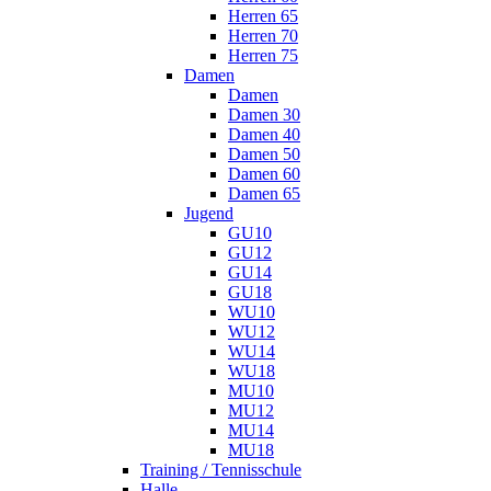
Herren 65
Herren 70
Herren 75
Damen
Damen
Damen 30
Damen 40
Damen 50
Damen 60
Damen 65
Jugend
GU10
GU12
GU14
GU18
WU10
WU12
WU14
WU18
MU10
MU12
MU14
MU18
Training / Tennisschule
Halle