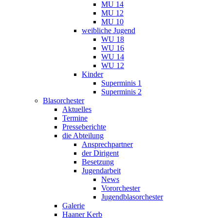
MU 14
MU 12
MU 10
weibliche Jugend
WU 18
WU 16
WU 14
WU 12
Kinder
Superminis 1
Superminis 2
Blasorchester
Aktuelles
Termine
Presseberichte
die Abteilung
Ansprechpartner
der Dirigent
Besetzung
Jugendarbeit
News
Vororchester
Jugendblasorchester
Galerie
Haaner Kerb