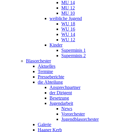
MU 14
MU 12
MU 10
weibliche Jugend
WU 18
WU 16
WU 14
WU 12
Kinder
Superminis 1
Superminis 2
Blasorchester
Aktuelles
Termine
Presseberichte
die Abteilung
Ansprechpartner
der Dirigent
Besetzung
Jugendarbeit
News
Vororchester
Jugendblasorchester
Galerie
Haaner Kerb