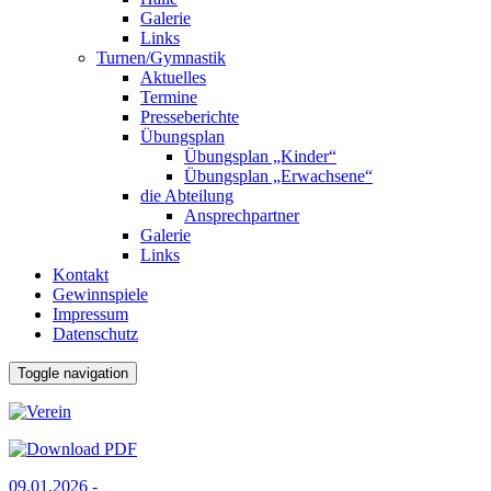
Galerie
Links
Turnen/Gymnastik
Aktuelles
Termine
Presseberichte
Übungsplan
Übungsplan „Kinder“
Übungsplan „Erwachsene“
die Abteilung
Ansprechpartner
Galerie
Links
Kontakt
Gewinnspiele
Impressum
Datenschutz
Toggle navigation
09.01.2026 -