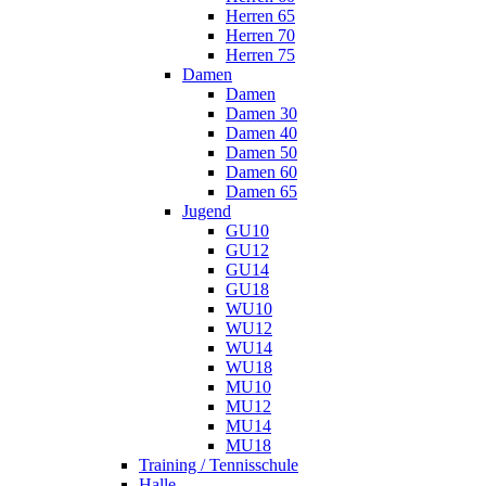
Herren 65
Herren 70
Herren 75
Damen
Damen
Damen 30
Damen 40
Damen 50
Damen 60
Damen 65
Jugend
GU10
GU12
GU14
GU18
WU10
WU12
WU14
WU18
MU10
MU12
MU14
MU18
Training / Tennisschule
Halle