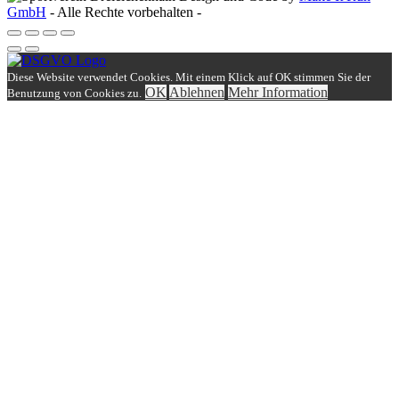
GmbH
- Alle Rechte vorbehalten -
Diese Website verwendet Cookies. Mit einem Klick auf OK stimmen Sie der
OK
Ablehnen
Mehr Information
Benutzung von Cookies zu.
Einloggen
Benutzername
Passwort
Angemeldet bleiben
Benutzername vergessen?
Passwort vergessen?