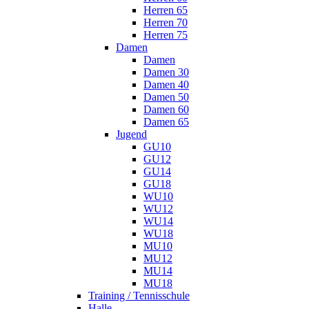
Herren 65
Herren 70
Herren 75
Damen
Damen
Damen 30
Damen 40
Damen 50
Damen 60
Damen 65
Jugend
GU10
GU12
GU14
GU18
WU10
WU12
WU14
WU18
MU10
MU12
MU14
MU18
Training / Tennisschule
Halle