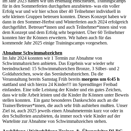
Im Jahr 2023 hatten wir uns erstmalig entschieden, Trainingscamps
für in den Sommerferien durchgehen anzubieten- was ein voller
Erfolg war und wir hier schon über 40 Teilnehmer individuell in
sehr kleinen Gruppen betreuen konnten. Dieses Konzept haben wir
dann in den Sommer-Herbst und Winterferien auch 2024 erfolgreich
durchgeführt. Betreuer*innen und auch Teilnehmer*innen sind von
dem Konzept und dem Erfolg sehr begeistert. Über 60 Teilnehmer
konnten hier ihr Können erweitern. Wir haben auch für das
kommende Jahr 2025 einige Trainingscamps vorgesehen.
Abnahme Schwimmabzeichen
Im Jahr 2024 konnten wir 1 Termin zur Abnahme von
Schwimmabzeichen anbieten. Das Ergebnis war wieder sehr
beeindruckend: 15 Schwimmabzeichen Bronze, 3 Silber- und 2
Goldabzeichen, sowie das Seeräuberabzeichen. Da die
Veranstaltung bereits Samstag Früh bereits
morgens um 6:45 h
stattfand und sich hierzu 24 Kinder!!! im Sprendlinger Freibad
einfanden. Eine tolle Leistung der Kinder und ein gutes Zeichen,
dass wir tolle Arbeit leisten und die Kinder ihr Können unter Beweis
stellen konnten. Ein ganz besonderes Dankeschön auch an die
Trainer/Betreuer*innen, die auch sehr früh aufstehen mußten. Unser
Ziel ist, auch 2025 jeweils einen Abnahmetermin kurz vor oder in
den Schulferien anzubieten, da immer noch viele Kinder auf der
Warteliste zur Abnahme von Schwimmabzeichen stehen.