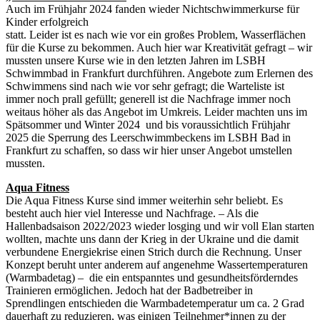
Auch im Frühjahr 2024 fanden wieder Nichtschwimmerkurse für
Kinder erfolgreich
statt. Leider ist es nach wie vor ein großes Problem, Wasserflächen
für die Kurse zu bekommen. Auch hier war Kreativität gefragt – wir
mussten unsere Kurse wie in den letzten Jahren im LSBH
Schwimmbad in Frankfurt durchführen. Angebote zum Erlernen des
Schwimmens sind nach wie vor sehr gefragt; die Warteliste ist
immer noch prall gefüllt; generell ist die Nachfrage immer noch
weitaus höher als das Angebot im Umkreis. Leider machten uns im
Spätsommer und Winter 2024 und bis voraussichtlich Frühjahr
2025 die Sperrung des Leerschwimmbeckens im LSBH Bad in
Frankfurt zu schaffen, so dass wir hier unser Angebot umstellen
mussten.
Aqua Fitness
Die Aqua Fitness Kurse sind immer weiterhin sehr beliebt. Es
besteht auch hier viel Interesse und Nachfrage. – Als die
Hallenbadsaison 2022/2023 wieder losging und wir voll Elan starten
wollten, machte uns dann der Krieg in der Ukraine und die damit
verbundene Energiekrise einen Strich durch die Rechnung. Unser
Konzept beruht unter anderem auf angenehme Wassertemperaturen
(Warmbadetag) – die ein entspanntes und gesundheitsförderndes
Trainieren ermöglichen. Jedoch hat der Badbetreiber in
Sprendlingen entschieden die Warmbadetemperatur um ca. 2 Grad
dauerhaft zu reduzieren, was einigen Teilnehmer*innen zu der