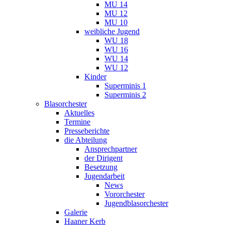
MU 14
MU 12
MU 10
weibliche Jugend
WU 18
WU 16
WU 14
WU 12
Kinder
Superminis 1
Superminis 2
Blasorchester
Aktuelles
Termine
Presseberichte
die Abteilung
Ansprechpartner
der Dirigent
Besetzung
Jugendarbeit
News
Vororchester
Jugendblasorchester
Galerie
Haaner Kerb