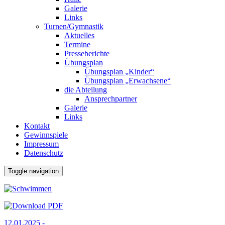
Galerie
Links
Turnen/Gymnastik
Aktuelles
Termine
Presseberichte
Übungsplan
Übungsplan „Kinder“
Übungsplan „Erwachsene“
die Abteilung
Ansprechpartner
Galerie
Links
Kontakt
Gewinnspiele
Impressum
Datenschutz
Toggle navigation
12.01.2025 -