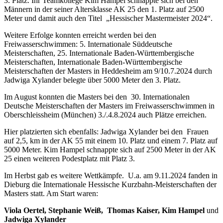
3. Platz. Ihr Teamkollege Kim Hampel schnappte sich bei den
Männern in der seiner Altersklasse AK 25 den 1. Platz auf 2500
Meter und damit auch den Titel „Hessischer Mastermeister 2024“.
Weitere Erfolge konnten erreicht werden bei den
Freiwasserschwimmen: 5. Internationale Süddeutsche
Meisterschaften, 25. Internationale Baden-Württembergische
Meisterschaften, Internationale Baden-Württembergische
Meisterschaften der Masters in Heddesheim am 9/10.7.2024 durch
Jadwiga Xylander belegte über 5000 Meter den 3. Platz.
Im August konnten die Masters bei den 30. Internationalen
Deutsche Meisterschaften der Masters im Freiwasserschwimmen in
Oberschleissheim (München) 3./.4.8.2024 auch Plätze erreichen.
Hier platzierten sich ebenfalls: Jadwiga Xylander bei den Frauen
auf 2,5, km in der AK 55 mit einem 10. Platz und einem 7. Platz auf
5000 Meter. Kim Hampel schnappte sich auf 2500 Meter in der AK
25 einen weiteren Podestplatz mit Platz 3.
Im Herbst gab es weitere Wettkämpfe. U.a. am 9.11.2024 fanden in
Dieburg die Internationale Hessische Kurzbahn-Meisterschaften der
Masters statt. Am Start waren:
Viola Oertel,
Stephanie Weiß,
Thomas Kaiser, Kim Hampel
und
Jadwiga Xylander