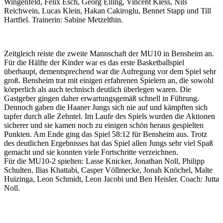
Wingenfeld, Felix Esch, Georg Elling, Vincent Kless, Nils
Reichwein, Lucas Klein, Hakan Cakiroglu, Bennet Stapp und Till
Hartfiel. Trainerin: Sabine Metzelthin.
Zeitgleich reiste die zweite Mannschaft der MU10 in Bensheim an.
Für die Hälfte der Kinder war es das erste Basketballspiel
überhaupt, dementsprechend war die Aufregung vor dem Spiel sehr
groß. Bensheim trat mit einigen erfahrenen Spielern an, die sowohl
körperlich als auch technisch deutlich überlegen waren. Die
Gastgeber gingen daher erwartungsgemäß schnell in Führung.
Dennoch gaben die Haaner Jungs sich nie auf und kämpften sich
tapfer durch alle Zehntel. Im Laufe des Spiels wurden die Aktionen
sicherer und sie kamen noch zu einigen schön heraus gespielten
Punkten. Am Ende ging das Spiel 58:12 für Bensheim aus. Trotz
des deutlichen Ergebnisses hat das Spiel allen Jungs sehr viel Spaß
gemacht und sie konnten viele Fortschritte verzeichnen.
Für die MU10-2 spielten: Lasse Knicker, Jonathan Noll, Philipp
Schulten, Ilias Khattabi, Casper Völlmecke, Jonah Knöchel, Malte
Huizinga, Leon Schmidt, Leon Jacobi und Ben Heisler. Coach: Jutta
Noll.