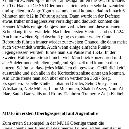
Zu ihrem zweiten Spiel in der Landesliga fuhren die WU16-Mädels
zur TG Hanau. Die SVD´lerinnen startetet wieder sehr konzentriert
und spielten im Angriff gut zusammen und konnten dadurch nach 6
Minuten mit 4:12 in Führung gehen. Dann wurde in der Defense
etwas früher und aggressiver verteidigt und dadurch konnten die
Haaner Mädels einige Ballgewinne verbuchen und diese in einen
Schnellangriff verwandeln. Nach dem ersten Viertel stand es 12:24.
Auch im zweiten Spielabschnitt ging es munter weiter. Gute
Rebounds führten immer wieder zur zweiten Chance, die dann meist
auch verwandelt wurde. Auch wenn einige einfache Punkte
liegengelassen wurden, führte man zur Pause mit 15:42. In der
zweiten Hälfte änderte sich nicht viel. Man blieb konzentriert und
alle Spielerinnen erhielten genügend Spielzeit und konnten diese
nutzen. Schön ist, dass jedes Mädchen ein gewisse „Gefährlichkeit“
ausstrahlte und sich alle in die Korbschützenliste eintragen konnten.
Am Ende freute man sich über einen verdienten 35:87 Sieg.
Es spielten: Isabelle Knittel, Johanna Dörfler, Selin Omay, Jana
Wüstkamp, Nele Müller, Tsion Mekonnen, Shakila Aseer, Nour Al
Idae, Sarah Barczaitis und Romy Eichhorn. Trainerin: Anja Knittel
MU16 im ersten Oberligaspiel oft auf Augenhöhe
Zum ersten Saisonspiel in der MU16 Oberliga traten die
Dreieichenhainer Jungs mit dezimierter Truppe letzten Samstag in