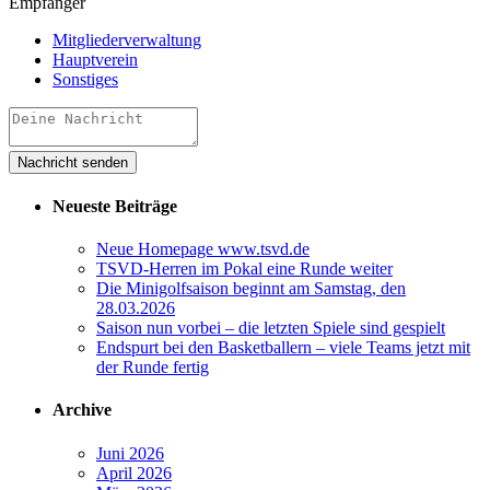
Empfänger
Mitgliederverwaltung
Hauptverein
Sonstiges
Neueste Beiträge
Neue Homepage www.tsvd.de
TSVD-Herren im Pokal eine Runde weiter
Die Minigolfsaison beginnt am Samstag, den
28.03.2026
Saison nun vorbei – die letzten Spiele sind gespielt
Endspurt bei den Basketballern – viele Teams jetzt mit
der Runde fertig
Archive
Juni 2026
April 2026