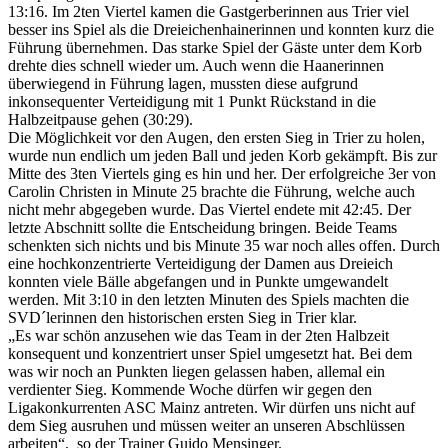
13:16. Im 2ten Viertel kamen die Gastgerberinnen aus Trier viel
besser ins Spiel als die Dreieichenhainerinnen und konnten kurz die
Führung übernehmen. Das starke Spiel der Gäste unter dem Korb
drehte dies schnell wieder um. Auch wenn die Haanerinnen
überwiegend in Führung lagen, mussten diese aufgrund
inkonsequenter Verteidigung mit 1 Punkt Rückstand in die
Halbzeitpause gehen (30:29).
Die Möglichkeit vor den Augen, den ersten Sieg in Trier zu holen,
wurde nun endlich um jeden Ball und jeden Korb gekämpft. Bis zur
Mitte des 3ten Viertels ging es hin und her. Der erfolgreiche 3er von
Carolin Christen in Minute 25 brachte die Führung, welche auch
nicht mehr abgegeben wurde. Das Viertel endete mit 42:45. Der
letzte Abschnitt sollte die Entscheidung bringen. Beide Teams
schenkten sich nichts und bis Minute 35 war noch alles offen. Durch
eine hochkonzentrierte Verteidigung der Damen aus Dreieich
konnten viele Bälle abgefangen und in Punkte umgewandelt
werden. Mit 3:10 in den letzten Minuten des Spiels machten die
SVD´lerinnen den historischen ersten Sieg in Trier klar.
„Es war schön anzusehen wie das Team in der 2ten Halbzeit
konsequent und konzentriert unser Spiel umgesetzt hat. Bei dem
was wir noch an Punkten liegen gelassen haben, allemal ein
verdienter Sieg. Kommende Woche dürfen wir gegen den
Ligakonkurrenten ASC Mainz antreten. Wir dürfen uns nicht auf
dem Sieg ausruhen und müssen weiter an unseren Abschlüssen
arbeiten“, so der Trainer Guido Mensinger.