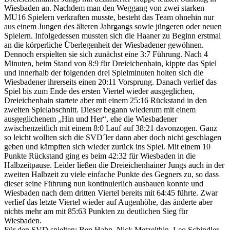
Wiesbaden an. Nachdem man den Weggang von zwei starken
MU16 Spielern verkraften musste, besteht das Team ohnehin nur
aus einem Jungen des älteren Jahrgangs sowie jüngeren oder neuen
Spielern. Infolgedessen mussten sich die Haaner zu Beginn erstmal
an die körperliche Überlegenheit der Wiesbadener gewöhnen.
Dennoch erspielten sie sich zunächst eine 3:7 Führung. Nach 4
Minuten, beim Stand von 8:9 für Dreieichenhain, kippte das Spiel
und innerhalb der folgenden drei Spielminuten holten sich die
Wiesbadener ihrerseits einen 20:11 Vorsprung. Danach verlief das
Spiel bis zum Ende des ersten Viertel wieder ausgeglichen,
Dreieichenhain startete aber mit einem 25:16 Rückstand in den
zweiten Spielabschnitt. Dieser begann wiederum mit einem
ausgeglichenem „Hin und Her“, ehe die Wiesbadener
zwischenzeitlich mit einem 8:0 Lauf auf 38:21 davonzogen. Ganz
so leicht wollten sich die SVD´ler dann aber doch nicht geschlagen
geben und kämpften sich wieder zurück ins Spiel. Mit einem 10
Punkte Rückstand ging es beim 42:32 für Wiesbaden in die
Halbzeitpause. Leider ließen die Dreieichenhainer Jungs auch in der
zweiten Halbzeit zu viele einfache Punkte des Gegners zu, so dass
dieser seine Führung nun kontinuierlich ausbauen konnte und
Wiesbaden nach dem dritten Viertel bereits mit 64:45 führte. Zwar
verlief das letzte Viertel wieder auf Augenhöhe, das änderte aber
nichts mehr am mit 85:63 Punkten zu deutlichen Sieg für
Wiesbaden.
Für den SVD spielten: Ben Hahn, Nick Metzelthin, Leo Schindler,