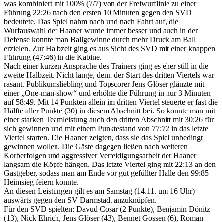
was kombiniert mit 100% (7/7) von der Freiwurflinie zu einer
Führung 22:26 nach den ersten 10 Minuten gegen den SVD
bedeutete. Das Spiel nahm nach und nach Fahrt auf, die
Wurfauswahl der Haaner wurde immer besser und auch in der
Defense konnte man Ballgewinne durch mehr Druck am Ball
erzielen. Zur Halbzeit ging es aus Sicht des SVD mit einer knappen
Führung (47:46) in die Kabine.
Nach einer kurzen Ansprache des Trainers ging es eher still in die
zweite Halbzeit. Nicht lange, denn der Start des dritten Viertels war
rasant. Publikumsliebling und Topscorer Jens Glöser glänzte mit
einer „One-man-show“ und erhöhte die Führung in nur 3 Minuten
auf 58:49. Mit 14 Punkten allein im dritten Viertel steuerte er fast die
Hälfte aller Punkte (30) in diesem Abschnitt bei. So konnte man mit
einer starken Teamleistung auch den dritten Abschnitt mit 30:26 für
sich gewinnen und mit einem Punktestand von 77:72 in das letzte
Viertel starten. Die Haaner zeigten, dass sie das Spiel unbedingt
gewinnen wollen. Die Gäste dagegen ließen nach weiteren
Korberfolgen und aggressiver Verteidigungsarbeit der Haaner
langsam die Köpfe hängen. Das letzte Viertel ging mit 22:13 an den
Gastgeber, sodass man am Ende vor gut gefüllter Halle den 99:85
Heimsieg feiern konnte.
An diesen Leistungen gilt es am Samstag (14.11. um 16 Uhr)
auswärts gegen den SV Darmstadt anzuknüpfen.
Für den SVD spielten: Davud Cosar (2 Punkte), Benjamin Dönitz
(13), Nick Ehrich, Jens Glöser (43), Bennet Gossen (6), Roman