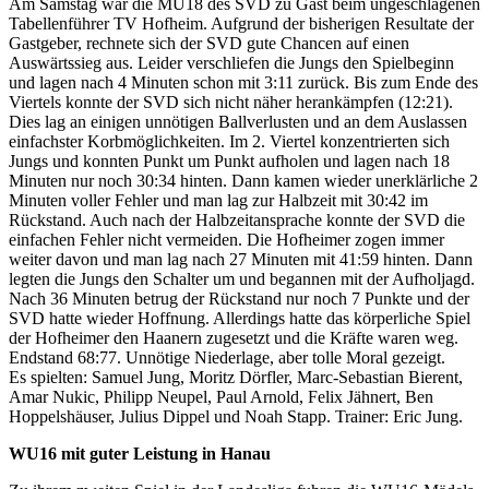
Am Samstag war die MU18 des SVD zu Gast beim ungeschlagenen
Tabellenführer TV Hofheim. Aufgrund der bisherigen Resultate der
Gastgeber, rechnete sich der SVD gute Chancen auf einen
Auswärtssieg aus. Leider verschliefen die Jungs den Spielbeginn
und lagen nach 4 Minuten schon mit 3:11 zurück. Bis zum Ende des
Viertels konnte der SVD sich nicht näher herankämpfen (12:21).
Dies lag an einigen unnötigen Ballverlusten und an dem Auslassen
einfachster Korbmöglichkeiten. Im 2. Viertel konzentrierten sich
Jungs und konnten Punkt um Punkt aufholen und lagen nach 18
Minuten nur noch 30:34 hinten. Dann kamen wieder unerklärliche 2
Minuten voller Fehler und man lag zur Halbzeit mit 30:42 im
Rückstand. Auch nach der Halbzeitansprache konnte der SVD die
einfachen Fehler nicht vermeiden. Die Hofheimer zogen immer
weiter davon und man lag nach 27 Minuten mit 41:59 hinten. Dann
legten die Jungs den Schalter um und begannen mit der Aufholjagd.
Nach 36 Minuten betrug der Rückstand nur noch 7 Punkte und der
SVD hatte wieder Hoffnung. Allerdings hatte das körperliche Spiel
der Hofheimer den Haanern zugesetzt und die Kräfte waren weg.
Endstand 68:77. Unnötige Niederlage, aber tolle Moral gezeigt.
Es spielten: Samuel Jung, Moritz Dörfler, Marc-Sebastian Bierent,
Amar Nukic, Philipp Neupel, Paul Arnold, Felix Jähnert, Ben
Hoppelshäuser, Julius Dippel und Noah Stapp. Trainer: Eric Jung.
WU16 mit guter Leistung in Hanau