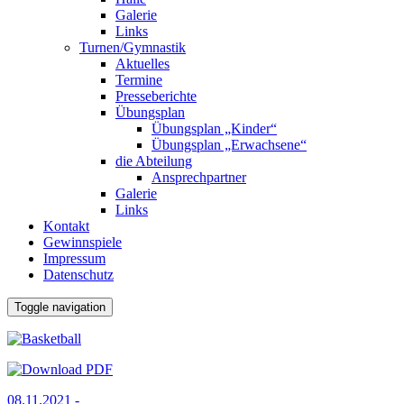
Galerie
Links
Turnen/Gymnastik
Aktuelles
Termine
Presseberichte
Übungsplan
Übungsplan „Kinder“
Übungsplan „Erwachsene“
die Abteilung
Ansprechpartner
Galerie
Links
Kontakt
Gewinnspiele
Impressum
Datenschutz
Toggle navigation
08.11.2021 -