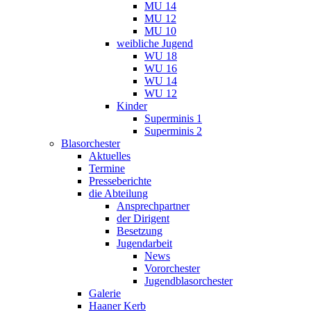
MU 14
MU 12
MU 10
weibliche Jugend
WU 18
WU 16
WU 14
WU 12
Kinder
Superminis 1
Superminis 2
Blasorchester
Aktuelles
Termine
Presseberichte
die Abteilung
Ansprechpartner
der Dirigent
Besetzung
Jugendarbeit
News
Vororchester
Jugendblasorchester
Galerie
Haaner Kerb