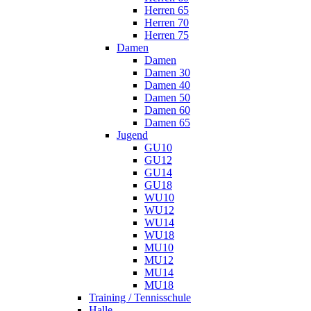
Herren 65
Herren 70
Herren 75
Damen
Damen
Damen 30
Damen 40
Damen 50
Damen 60
Damen 65
Jugend
GU10
GU12
GU14
GU18
WU10
WU12
WU14
WU18
MU10
MU12
MU14
MU18
Training / Tennisschule
Halle