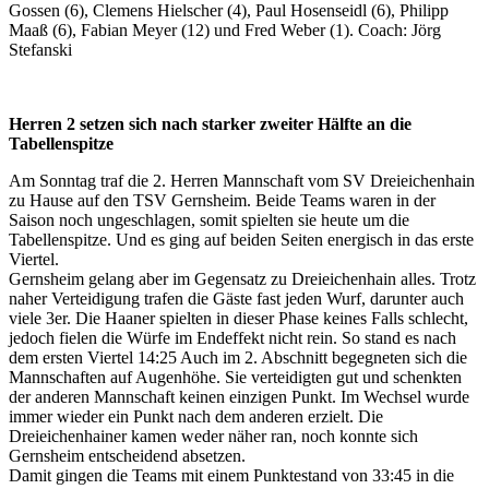
Gossen (6), Clemens Hielscher (4), Paul Hosenseidl (6), Philipp
Maaß (6), Fabian Meyer (12) und Fred Weber (1). Coach: Jörg
Stefanski
Herren 2 setzen sich nach starker zweiter Hälfte an die
Tabellenspitze
Am Sonntag traf die 2. Herren Mannschaft vom SV Dreieichenhain
zu Hause auf den TSV Gernsheim. Beide Teams waren in der
Saison noch ungeschlagen, somit spielten sie heute um die
Tabellenspitze. Und es ging auf beiden Seiten energisch in das erste
Viertel.
Gernsheim gelang aber im Gegensatz zu Dreieichenhain alles. Trotz
naher Verteidigung trafen die Gäste fast jeden Wurf, darunter auch
viele 3er. Die Haaner spielten in dieser Phase keines Falls schlecht,
jedoch fielen die Würfe im Endeffekt nicht rein. So stand es nach
dem ersten Viertel 14:25 Auch im 2. Abschnitt begegneten sich die
Mannschaften auf Augenhöhe. Sie verteidigten gut und schenkten
der anderen Mannschaft keinen einzigen Punkt. Im Wechsel wurde
immer wieder ein Punkt nach dem anderen erzielt. Die
Dreieichenhainer kamen weder näher ran, noch konnte sich
Gernsheim entscheidend absetzen.
Damit gingen die Teams mit einem Punktestand von 33:45 in die