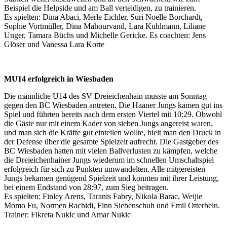
Beispiel die Helpside und am Ball verteidigen, zu trainieren.
Es spielten: Dina Abaci, Merle Eichler, Suri Noelle Borchardt,
Sophie Vortmüller, Dina Mahourvand, Lara Kuhlmann, Liliane
Unger, Tamara Büchs und Michelle Gericke. Es coachten: Jens
Glöser und Vanessa Lara Korte
MU14 erfolgreich in Wiesbaden
Die männliche U14 des SV Dreieichenhain musste am Sonntag
gegen den BC Wiesbaden antreten. Die Haaner Jungs kamen gut ins
Spiel und führten bereits nach dem ersten Viertel mit 10:29. Obwohl
die Gäste nur mit einem Kader von sieben Jungs angereist waren,
und man sich die Kräfte gut einteilen wollte, hielt man den Druck in
der Defense über die gesamte Spielzeit aufrecht. Die Gastgeber des
BC Wiesbaden hatten mit vielen Ballverlusten zu kämpfen, welche
die Dreieichenhainer Jungs wiederum im schnellen Umschaltspiel
erfolgreich für sich zu Punkten umwandelten. Alle mitgereisten
Jungs bekamen genügend Spielzeit und konnten mit ihrer Leistung,
bei einem Endstand von 28:97, zum Sieg beitragen.
Es spielten: Finley Arens, Taranis Fabry, Nikola Barac, Weijie
Momo Fu, Normen Rachidi, Finn Siebenschuh und Emil Otterbein.
Trainer: Fikreta Nukic und Amar Nukic