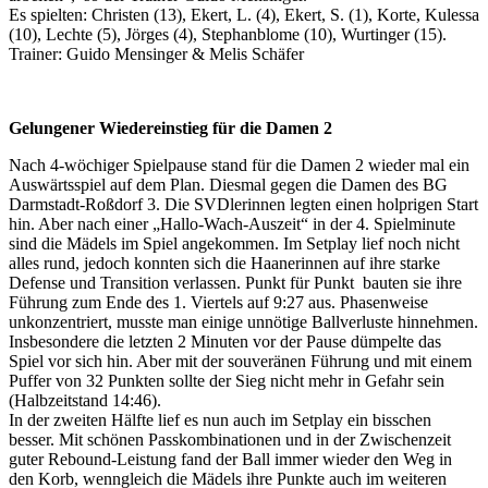
Es spielten: Christen (13), Ekert, L. (4), Ekert, S. (1), Korte, Kulessa
(10), Lechte (5), Jörges (4), Stephanblome (10), Wurtinger (15).
Trainer: Guido Mensinger & Melis Schäfer
Gelungener Wiedereinstieg für die Damen 2
Nach 4-wöchiger Spielpause stand für die Damen 2 wieder mal ein
Auswärtsspiel auf dem Plan. Diesmal gegen die Damen des BG
Darmstadt-Roßdorf 3. Die SVDlerinnen legten einen holprigen Start
hin. Aber nach einer „Hallo-Wach-Auszeit“ in der 4. Spielminute
sind die Mädels im Spiel angekommen. Im Setplay lief noch nicht
alles rund, jedoch konnten sich die Haanerinnen auf ihre starke
Defense und Transition verlassen. Punkt für Punkt bauten sie ihre
Führung zum Ende des 1. Viertels auf 9:27 aus. Phasenweise
unkonzentriert, musste man einige unnötige Ballverluste hinnehmen.
Insbesondere die letzten 2 Minuten vor der Pause dümpelte das
Spiel vor sich hin. Aber mit der souveränen Führung und mit einem
Puffer von 32 Punkten sollte der Sieg nicht mehr in Gefahr sein
(Halbzeitstand 14:46).
In der zweiten Hälfte lief es nun auch im Setplay ein bisschen
besser. Mit schönen Passkombinationen und in der Zwischenzeit
guter Rebound-Leistung fand der Ball immer wieder den Weg in
den Korb, wenngleich die Mädels ihre Punkte auch im weiteren