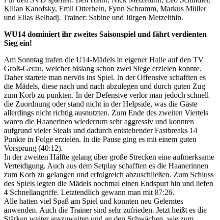
Kilian Kanofsky, Emil Otterbein, Fynn Schramm, Markus Müller
und Elias Belhadj. Trainer: Sabine und Jürgen Metzelthin.
WU14 dominiert ihr zweites Saisonspiel und fährt verdienten
Sieg ein!
Am Sonntag trafen die U14-Mädels in eigener Halle auf den TV
Groß-Gerau, welcher bislang schon zwei Siege erzielen konnte.
Daher startete man nervös ins Spiel. In der Offensive schafften es
die Mädels, diese nach und nach abzulegen und durch guten Zug
zum Korb zu punkten. In der Defensive verlor man jedoch schnell
die Zuordnung oder stand nicht in der Helpside, was die Gäste
allerdings nicht richtig ausnutzten. Zum Ende des zweiten Viertels
waren die Haanerinen wiederrum sehr aggressiv und konnten
aufgrund vieler Steals und dadurch entstehender Fastbreaks 14
Punkte in Folge erzielen. In die Pause ging es mit einem guten
Vorsprung (40:12).
In der zweiten Hälfte gelang über große Strecken eine aufmerksame
Verteidigung. Auch aus dem Setplay schafften es die Haanerinnen
zum Korb zu gelangen und erfolgreich abzuschließen. Zum Schluss
des Spiels legten die Mädels nochmal einen Endspurt hin und liefen
4 Schnellangriffe. Letztendlich gewann man mit 87:26.
Alle hatten viel Spaß am Spiel und konnten neu Gelerntes
anwenden. Auch die Trainer sind sehr zufrieden. Jetzt heißt es die
Stärken weiter auszuweiten und an den Schwächen, wie zum