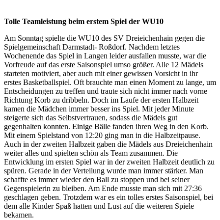
Tolle Teamleistung beim erstem Spiel der WU10
Am Sonntag spielte die WU10 des SV Dreieichenhain gegen die
Spielgemeinschaft Darmstadt- Roßdorf. Nachdem letztes
Wochenende das Spiel in Langen leider ausfallen musste, war die
Vorfreude auf das erste Saisonspiel umso größer. Alle 12 Mädels
starteten motiviert, aber auch mit einer gewissen Vorsicht in ihr
erstes Basketballspiel. Oft brauchte man einen Moment zu lange, um
Entscheidungen zu treffen und traute sich nicht immer nach vorne
Richtung Korb zu dribbeln. Doch im Laufe der ersten Halbzeit
kamen die Mädchen immer besser ins Spiel. Mit jeder Minute
steigerte sich das Selbstvertrauen, sodass die Mädels gut
gegenhalten konnten. Einige Bälle fanden ihren Weg in den Korb.
Mit einem Spielstand von 12:20 ging man in die Halbzeitpause.
Auch in der zweiten Halbzeit gaben die Mädels aus Dreieichenhain
weiter alles und spielten schön als Team zusammen. Die
Entwicklung im ersten Spiel war in der zweiten Halbzeit deutlich zu
spüren. Gerade in der Verteilung wurde man immer stärker. Man
schaffte es immer wieder den Ball zu stoppen und bei seiner
Gegenspielerin zu bleiben. Am Ende musste man sich mit 27:36
geschlagen geben. Trotzdem war es ein tolles erstes Saisonspiel, bei
dem alle Kinder Spaß hatten und Lust auf die weiteren Spiele
bekamen.