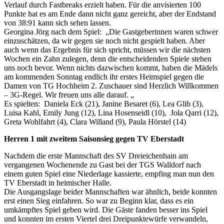
Verlauf durch Fastbreaks erzielt haben. Für die anvisierten 100
Punkte hat es am Ende dann nicht ganz gereicht, aber der Endstand
von 38:91 kann sich sehen lassen.
Georgina Jörg nach dem Spiel: „Die Gastgeberinnen waren schwer
einzuschätzen, da wir gegen sie noch nicht gespielt haben. Aber
auch wenn das Ergebnis für sich spricht, müssen wir die nächsten
Wochen ein Zahn zulegen, denn die entscheidenden Spiele stehen
uns noch bevor. Wenn nichts dazwischen kommt, haben die Mädels
am kommenden Sonntag endlich ihr erstes Heimspiel gegen die
Damen von TG Hochheim 2. Zuschauer sind Herzlich Willkommen
– 3G-Regel. Wir freuen uns alle darauf. „
Es spielten: Daniela Eck (21), Janine Besaret (6), Lea Glib (3),
Luisa Kahl, Emily Jung (12), Lina Hosenseidl (10), Jola Qarri (12),
Greta Wohlfahrt (4), Clara Willand (9), Paula Hörstel (14)
Herren 1 mit zweitem Saisonsieg gegen TV Eberstadt
Nachdem die erste Mannschaft des SV Dreieichenhain am
vergangenen Wochenende zu Gast bei der TGS Walldorf nach
einem guten Spiel eine Niederlage kassierte, empfing man nun den
TV Eberstadt in heimischer Halle.
Die Ausgangslage beider Mannschaften war ähnlich, beide konnten
erst einen Sieg einfahren. So war zu Beginn klar, dass es ein
umkämpftes Spiel geben wird. Die Gäste fanden besser ins Spiel
und konnten im ersten Viertel drei Dreipunktewürfe verwandeln,