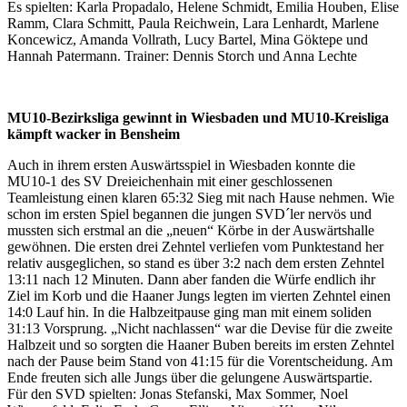
Es spielten: Karla Propadalo, Helene Schmidt, Emilia Houben, Elise
Ramm, Clara Schmitt, Paula Reichwein, Lara Lenhardt, Marlene
Koncewicz, Amanda Vollrath, Lucy Bartel, Mina Göktepe und
Hannah Patermann. Trainer: Dennis Storch und Anna Lechte
MU10-Bezirksliga gewinnt in Wiesbaden und MU10-Kreisliga
kämpft wacker in Bensheim
Auch in ihrem ersten Auswärtsspiel in Wiesbaden konnte die
MU10-1 des SV Dreieichenhain mit einer geschlossenen
Teamleistung einen klaren 65:32 Sieg mit nach Hause nehmen. Wie
schon im ersten Spiel begannen die jungen SVD´ler nervös und
mussten sich erstmal an die „neuen“ Körbe in der Auswärtshalle
gewöhnen. Die ersten drei Zehntel verliefen vom Punktestand her
relativ ausgeglichen, so stand es über 3:2 nach dem ersten Zehntel
13:11 nach 12 Minuten. Dann aber fanden die Würfe endlich ihr
Ziel im Korb und die Haaner Jungs legten im vierten Zehntel einen
14:0 Lauf hin. In die Halbzeitpause ging man mit einem soliden
31:13 Vorsprung. „Nicht nachlassen“ war die Devise für die zweite
Halbzeit und so sorgten die Haaner Buben bereits im ersten Zehntel
nach der Pause beim Stand von 41:15 für die Vorentscheidung. Am
Ende freuten sich alle Jungs über die gelungene Auswärtspartie.
Für den SVD spielten: Jonas Stefanski, Max Sommer, Noel